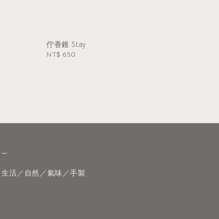
佇香錐 Stay
Regular
NT$ 650
price
—
生活／自然／氣味／手製