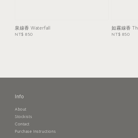
泉線香 Waterfall
如霧線香 The
Regular
NT$ 850
Regular
NT$ 850
price
price
Info
About
Stockists
Contact
Purchase Instructions