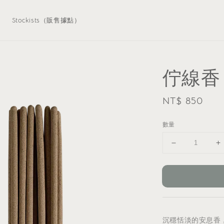
）
Stockists（販售據點）
佇線香 
Regular
NT$ 850
price
數量
沉穩恬淡的安息香