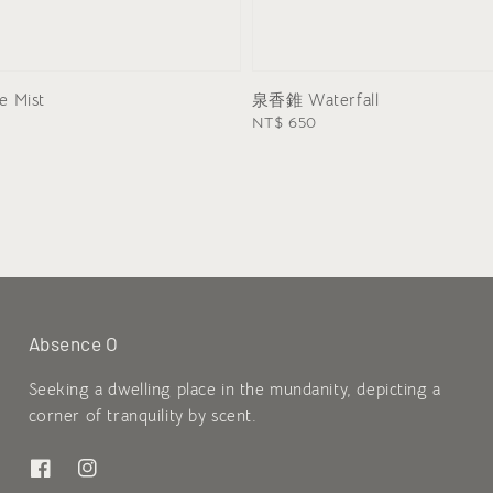
 Mist
泉香錐 Waterfall
Regular
NT$ 650
price
Absence O
Seeking a dwelling place in the mundanity, depicting a
corner of tranquility by scent.