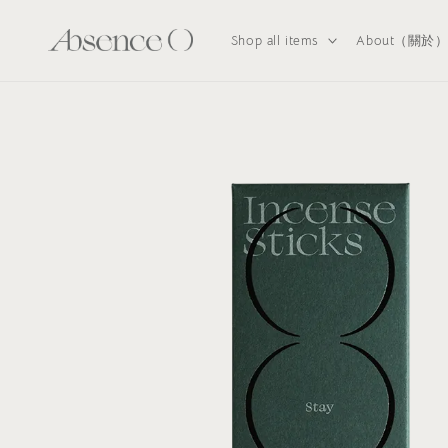
Shop all items
About（關於