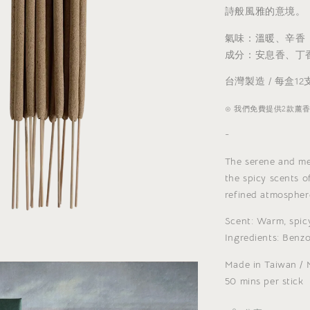
詩般風雅的意境。
氣味
：溫暖、辛香
成分：安息香、丁
台灣製造 / 每盒12
⊙ 我們免費提供2款薰
-
The serene and me
the spicy scents 
refined atmosphere
Scent: Warm, spic
Ingredients: Benz
Made in Taiwan / N
50 mins per stick