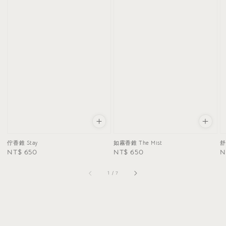
舒
佇香錐 Stay
如霧香錐 The Mist
R
N
Regular
NT$ 650
Regular
NT$ 650
p
price
price
1
/
7