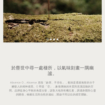
於塵世中尋一處棲所，以氣味刻畫一隅幽
謐。
Absence O，Absence 意指「缺席、不存在」，氣味是透過無形的分子
觸發人的精神感受。O 即是「空」，象徵萬物的本質與意識流動的空
間。品牌從身心平衡的角度出發，汲取大地與有機元素，調適身體與心靈
的關係，喚醒生活與自然的連結，開啟不同以往的感官體驗。