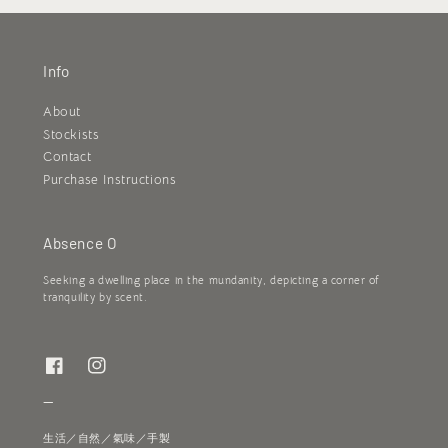
Info
About
Stockists
Contact
Purchase Instructions
Absence O
Seeking a dwelling place in the mundanity, depicting a corner of
tranquility by scent.
—
生活／自然／氣味／手製