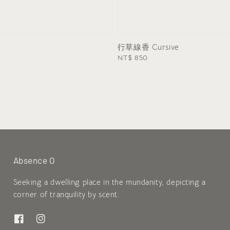
行草線香 Cursive
Regular
NT$ 850
price
Absence O
Seeking a dwelling place in the mundanity, depicting a
corner of tranquility by scent.