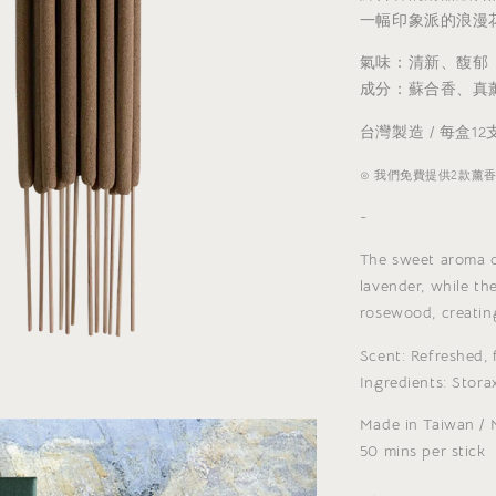
一幅印象派的浪漫
氣味
：清新、馥郁
成分：蘇合香、真
台灣製造 / 每盒12
⊙ 我們免費提供2款薰
-
The sweet aroma of
lavender, while the
rosewood, creatin
Scent: Refreshed, 
Ingredients: Stora
Made in Taiwan / N
50 mins per stick