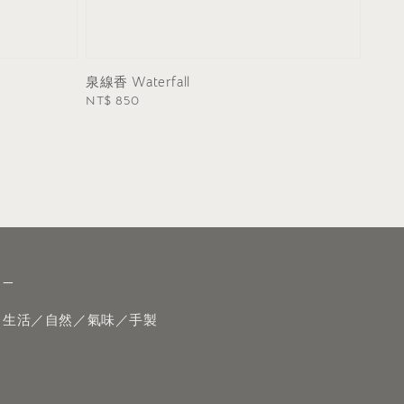
泉線香 Waterfall
Regular
NT$ 850
price
—
生活／自然／氣味／手製