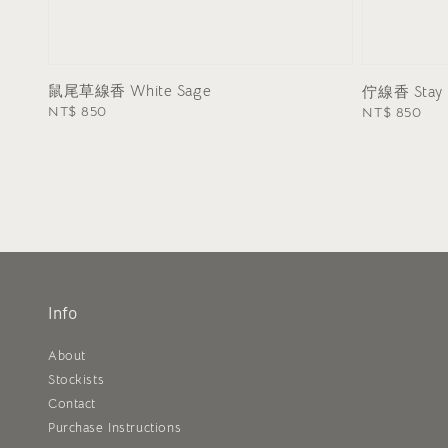
鼠尾草線香 White Sage
佇線香 Stay
Regular
NT$ 850
Regular
NT$ 850
price
price
Info
About
Stockists
Contact
Purchase Instructions