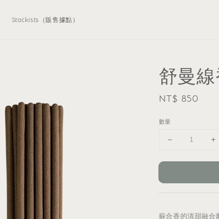
）
Stockists（販售據點）
舒曼線香
Regular
NT$ 850
price
數量
蘇合香的清甜融合