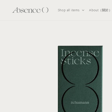
Shop all items
About（關於