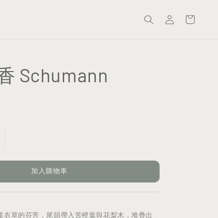
 Schumann
加入購物車
薰衣草的芬芳，尾韻帶入苦橙葉與花梨木，堆疊出